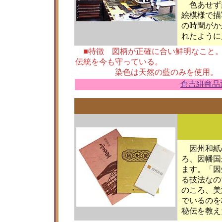
色あせず
絵模様で描
の時間がか
れたように
■特徴 図柄が正確に合い鮮明なこと。
伝統を今も守っている。
染色は天然の藍のみを使用。
倉吉絣商品
因州和紙
ろ、因幡国
ます。「因
る技法なので
のころ、美
でいるのを
秘伝を教え