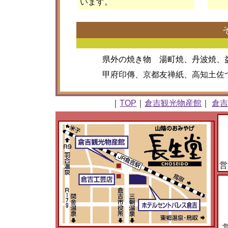
います。
県外の焼き物 湯町焼、丹波焼、
甲府印傳、京都友禅紙、高知土佐つむ
｜
TOP
｜
倉吉観光物産館
｜
倉
営