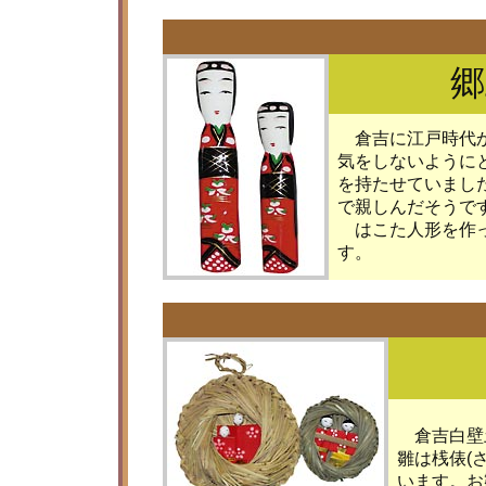
郷
倉吉に江戸時代か
気をしないように
を持たせていまし
で親しんだそうで
はこた人形を作っ
す。
倉吉白壁
雛は桟俵(
います。お