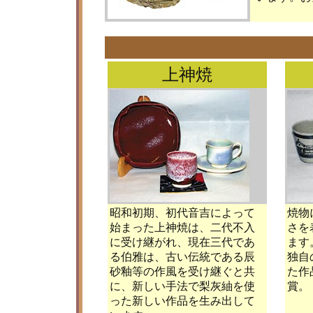
上神焼
昭和初期、初代音吉によって
焼物
始まった上神焼は、二代不入
さを
に受け継がれ、現在三代であ
ます
る伯雅は、古い伝統である辰
独自
砂釉等の作風を受け継ぐと共
た作
に、新しい手法で梨灰紬を使
賞。
った新しい作品を生み出して