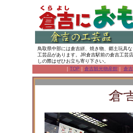
鳥取県中部には倉吉絣、焼き物、郷土玩具な
工芸品があります。JR倉吉駅前の倉吉工芸
しの際はぜひお立ち寄り下さい。
｜
TOP
｜
倉吉観光物産館
｜
倉